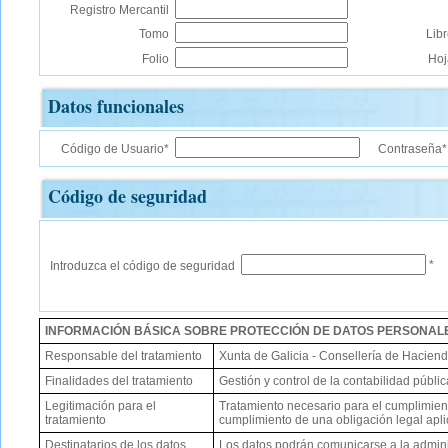
Registro Mercantil
Tomo
Lib
Folio
Hoj
Datos funcionales
Código de Usuario*
Contraseña*
Código de seguridad
*
Introduzca el código de seguridad
INFORMACIÓN BÁSICA SOBRE PROTECCIÓN DE DATOS PERSONAL
Responsable del tratamiento
Xunta de Galicia - Consellería de Haciend
Finalidades del tratamiento
Gestión y control de la contabilidad púb
Legitimación para el
Tratamiento necesario para el cumplimient
tratamiento
cumplimiento de una obligación legal apli
Destinatarios de los datos
Los datos podrán comunicarse a la admin