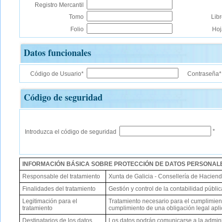
Registro Mercantil
Tomo
Lib
Folio
Hoj
Datos funcionales
Código de Usuario*
Contraseña*
Código de seguridad
*
Introduzca el código de seguridad
INFORMACIÓN BÁSICA SOBRE PROTECCIÓN DE DATOS PERSONAL
Responsable del tratamiento
Xunta de Galicia - Consellería de Haciend
Finalidades del tratamiento
Gestión y control de la contabilidad púb
Legitimación para el
Tratamiento necesario para el cumplimient
tratamiento
cumplimiento de una obligación legal apli
Destinatarios de los datos
Los datos podrán comunicarse a la admin